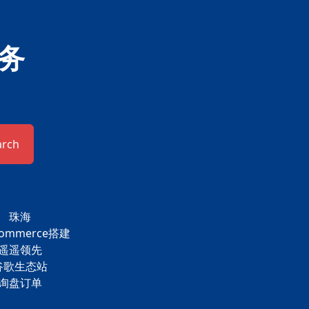
务
arch
珠海
commerce搭建
遥遥领先
谷歌生态站
询盘订单