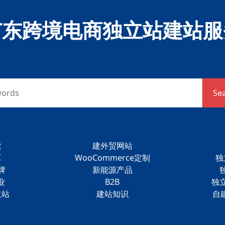
广东跨境电商独立站建站服
words
Se
建
建外贸网站
算
WooCommerce定制
独
牌
新能源产品
业
B2B
独
立站
建站知识
自