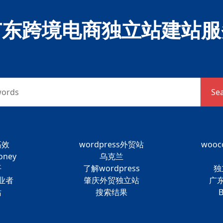
广东跨境电商独立站建站服
words
Se
高效
wordpress外贸站
woo
oney
乌克兰
平
了解wordpress
独
业者
肇庆外贸独立站
广东
站
搜索结果