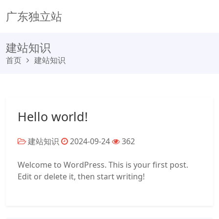
广东独立站
建站知识
首页
建站知识
Hello world!
建站知识
2024-09-24
362
Welcome to WordPress. This is your first post.
Edit or delete it, then start writing!