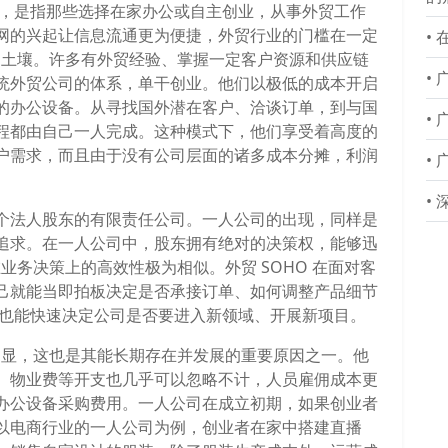
e Office，是指那些选择在家办公或自主创业，从事外贸工作
网的兴起让信息流通更为便捷，外贸行业的门槛在一定
•
供了土壤。许多有外贸经验、掌握一定客户资源和供应链
•
统外贸公司的体系，单干创业。他们以极低的成本开启
的办公设备。从寻找国外潜在客户、洽谈订单，到与国
•
程都由自己一人完成。这种模式下，他们享受着高度的
户需求，而且由于没有公司层面的诸多成本分摊，利润
•
•
个法人股东的有限责任公司。一人公司的出现，同样是
追求。在一人公司中，股东拥有绝对的决策权，能够迅
在业务决策上的高效性极为相似。外贸 SOHO 在面对客
己就能当即拍板决定是否承接订单、如何调整产品细节
，也能快速决定公司是否要进入新领域、开展新项目。
分明显，这也是其能长期存在并发展的重要原因之一。他
、物业费等开支也几乎可以忽略不计，人员雇佣成本更
办公设备采购费用。一人公司在成立初期，如果创业者
以电商行业的一人公司为例，创业者在家中搭建直播