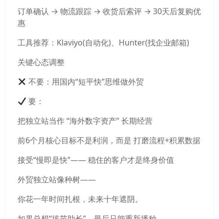
订单确认 → 物流跟踪 → 收货后索评 → 30天后复购优
惠
工具推荐：Klaviyo(自动化)、Hunter(找企业邮箱)
关键心态调整
不要：用国内“短平快”思维做外贸
要：
把独立站当作 “海外数字资产” 长期经营
前6个月核心目标不是利润，而是 打磨流程+积累数据
接受“慢即是快”—— 稳住的客户才是终身价值
外贸独立站像种树——
你花一年时间扎根，未来十年遮阴。
如果总想“拔苗助长”，最后只能重新播种。