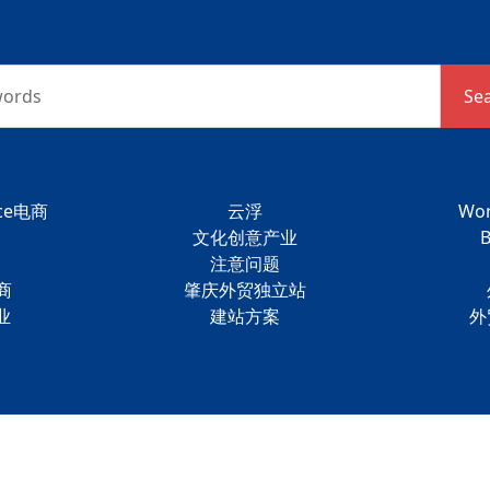
words
Se
ce电商
云浮
Wo
文化创意产业
注意问题
商
肇庆外贸独立站
业
建站方案
外
rved