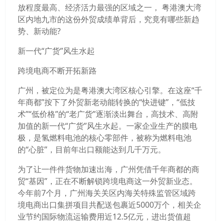
放程度最高、经济活力最强的区域之一， 粤港澳大湾
区内地九市的这份外贸成绩单背后，究竟有哪些新趋
势、新动能?
新一代“广货”风生水起
跨境电商不断开拓新路
广州，被定位为是粤港澳大湾区核心引擎。在这座“千
年商都”按下了外贸新老动能转换的“快进键”，“低技
术”“低价格”的“老广货”逐渐淡出舞台，高技术、高附
加值的新一代“广货”风生水起。一家企业生产的膜电
极，是氢燃料电池的核心零部件，被称为燃料电池
的“心脏”，目前年出口额能达到几千万元。
为了让一件件货物加速出海，广州凭借千年商都的商
贸“基因”，正在不断解锁跨境电商这一外贸新业态。
今年前7个月，广州海关关区内海关特殊监管区域跨
境电商出口集拼项目共配送包裹近5000万个，相关企
业节约国际物流运输费用近12.5亿元，进出货值超